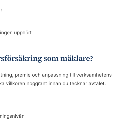
ar
ringen upphört
rsförsäkring som mäklare?
ttning, premie och anpassning till verksamhetens
ka villkoren noggrant innan du tecknar avtalet.
ckningsnivån