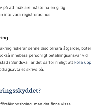
v på att mäklare måste ha en giltig
n inte vara registrerad hos
ring
ring riskerar denne disciplinära åtgärder, böter
an också innebära personligt betalningsansvar vid
stad i Sundsvall är det därför rimligt att
kolla upp
dragsavtalet skrivs på.
kringsskyddet?
 försäkringsbolag, men det finns vissa