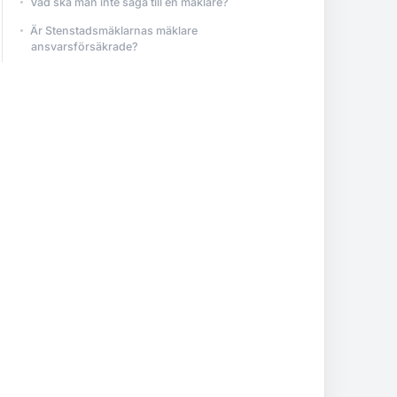
Vad ska man inte säga till en mäklare?
Är Stenstadsmäklarnas mäklare
ansvarsförsäkrade?