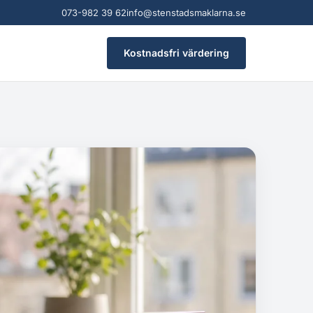
073-982 39 62
info@stenstadsmaklarna.se
Kostnadsfri värdering