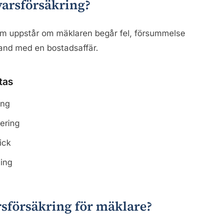
varsförsäkring?
om uppstår om mäklaren begår fel, försummelse
band med en bostadsaffär.
tas
ing
iering
ick
ning
sförsäkring för mäklare?