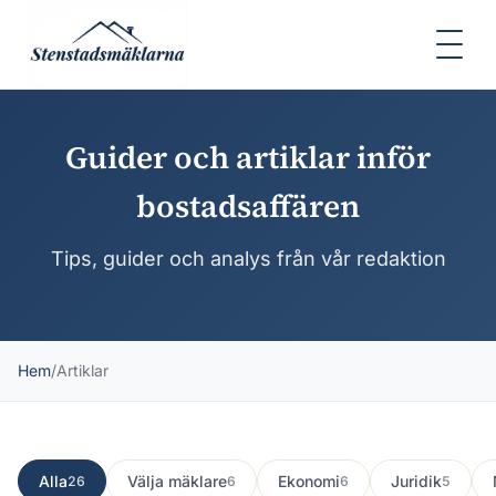
Guider och artiklar inför
bostadsaffären
Tips, guider och analys från vår redaktion
Hem
/
Artiklar
Alla
Välja mäklare
Ekonomi
Juridik
26
6
6
5