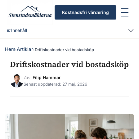
Kostnadsfri värdering
Innehåll
Hem
Artiklar
Driftskostnader vid bostadsköp
›
›
Driftskostnader vid bostadsköp
Av:
Filip Hammar
Senast uppdaterad: 27 maj, 2026