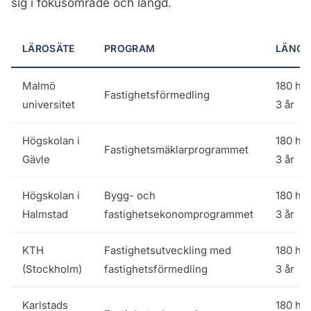
sig i fokusområde och längd.
LÄROSÄTE
PROGRAM
LÄNGD
Malmö
180 hp,
Fastighetsförmedling
universitet
3 år
Högskolan i
180 hp,
Fastighetsmäklarprogrammet
Gävle
3 år
Högskolan i
Bygg- och
180 hp,
Halmstad
fastighetsekonomprogrammet
3 år
KTH
Fastighetsutveckling med
180 hp,
(Stockholm)
fastighetsförmedling
3 år
Karlstads
180 hp,