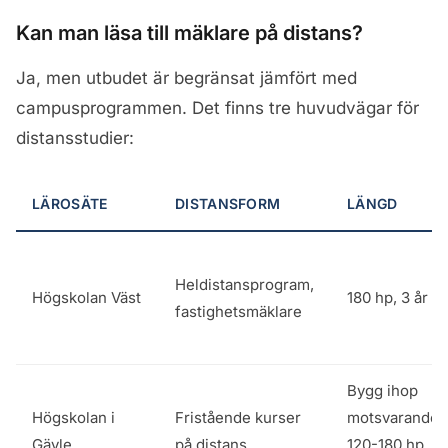
Kan man läsa till mäklare på distans?
Ja, men utbudet är begränsat jämfört med
campusprogrammen. Det finns tre huvudvägar för
distansstudier:
LÄROSÄTE
DISTANSFORM
LÄNGD
Heldistansprogram,
Högskolan Väst
180 hp, 3 år
fastighetsmäklare
Bygg ihop
Högskolan i
Fristående kurser
motsvarande
Gävle
på distans
120-180 hp