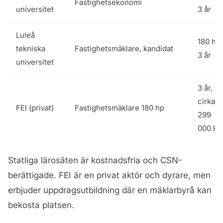
Fastighetsekonomi
universitet
3 år
Luleå
180 hp,
tekniska
Fastighetsmäklare, kandidat
3 år
universitet
3 år,
cirka
FEI (privat)
Fastighetsmäklare 180 hp
299
000 kr
Statliga lärosäten är kostnadsfria och CSN-
berättigade. FEI är en privat aktör och dyrare, men
erbjuder uppdragsutbildning där en mäklarbyrå kan
bekosta platsen.