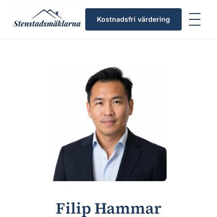
Kostnadsfri värdering
Hem
Om oss
Filip Hammar
›
›
Filip Hammar